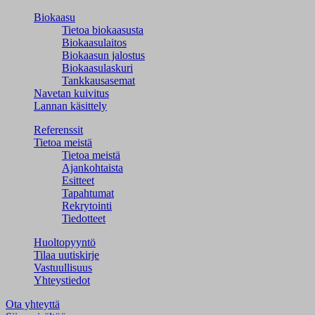
Biokaasu
Tietoa biokaasusta
Biokaasulaitos
Biokaasun jalostus
Biokaasulaskuri
Tankkausasemat
Navetan kuivitus
Lannan käsittely
Referenssit
Tietoa meistä
Tietoa meistä
Ajankohtaista
Esitteet
Tapahtumat
Rekrytointi
Tiedotteet
Huoltopyyntö
Tilaa uutiskirje
Vastuullisuus
Yhteystiedot
Ota yhteyttä