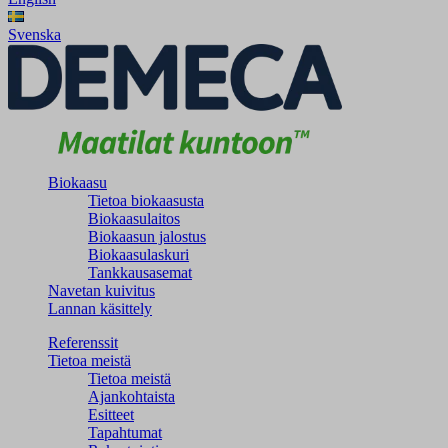
Svenska
Biokaasu
Tietoa biokaasusta
Biokaasulaitos
Biokaasun jalostus
Biokaasulaskuri
Tankkausasemat
Navetan kuivitus
Lannan käsittely
Referenssit
Tietoa meistä
Tietoa meistä
Ajankohtaista
Esitteet
Tapahtumat