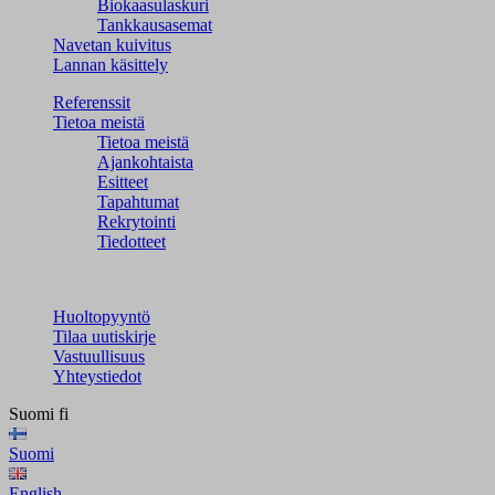
Biokaasulaskuri
Tankkausasemat
Navetan kuivitus
Lannan käsittely
Referenssit
Tietoa meistä
Tietoa meistä
Ajankohtaista
Esitteet
Tapahtumat
Rekrytointi
Tiedotteet
Huoltopyyntö
Tilaa uutiskirje
Vastuullisuus
Yhteystiedot
Suomi
fi
Suomi
English