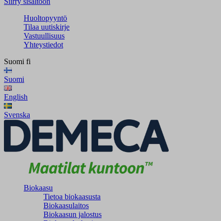
Siirry sisältöön
Huoltopyyntö
Tilaa uutiskirje
Vastuullisuus
Yhteystiedot
Suomi
fi
Suomi
English
Svenska
Biokaasu
Tietoa biokaasusta
Biokaasulaitos
Biokaasun jalostus