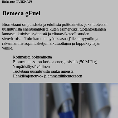
Biokaasun TANKKAUS
Demeca gFuel
Biometaani on puhdasta ja edullista polttoainetta, joka tuotetaan
uusiutuvista energialähteistä kuten esimerkiksi tuotantoeläinten
lannasta, kuivista syötteistä ja elintarviketeollisuuden
sivuvirroista. Toimitamme myös kaasua jälleenmyyntiin ja
rakennamme sopimusketjun alkutuottajan ja loppukäyttäjän
välille.
Kotimaista polttoainetta
Biometaanissa on korkea energiasisältö (50 MJ/kg)
Ympäristöystävällinen
Tuotetaan uusiutuvista raaka-aineista
Henkilöajoneuvo- ja ammattiliikenteeseen