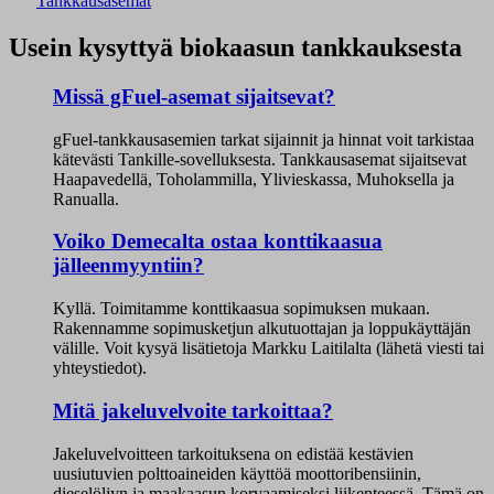
Tankkausasemat
Usein kysyttyä biokaasun tankkauksesta
Missä gFuel-asemat sijaitsevat?
gFuel-tankkausasemien tarkat sijainnit ja hinnat voit tarkistaa
kätevästi Tankille-sovelluksesta. Tankkausasemat sijaitsevat
Haapavedellä, Toholammilla, Ylivieskassa, Muhoksella ja
Ranualla.
Voiko Demecalta ostaa konttikaasua
jälleenmyyntiin?
Kyllä. Toimitamme konttikaasua sopimuksen mukaan.
Rakennamme sopimusketjun alkutuottajan ja loppukäyttäjän
välille. Voit kysyä lisätietoja Markku Laitilalta (lähetä viesti tai
yhteystiedot).
Mitä jakeluvelvoite tarkoittaa?
Jakeluvelvoitteen tarkoituksena on edistää kestävien
uusiutuvien polttoaineiden käyttöä moottoribensiinin,
dieselöljyn ja maakaasun korvaamiseksi liikenteessä. Tämä on