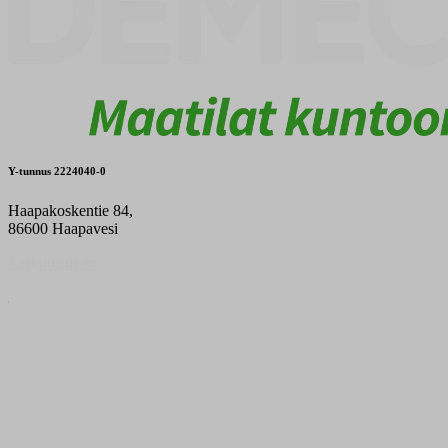
Y-tunnus 2224040-0
Haapakoskentie 84,
86600 Haapavesi
Laskutustiedot