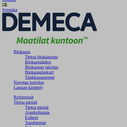
Svenska
Biokaasu
Tietoa biokaasusta
Biokaasulaitos
Biokaasun jalostus
Biokaasulaskuri
Tankkausasemat
Navetan kuivitus
Lannan käsittely
Referenssit
Tietoa meistä
Tietoa meistä
Ajankohtaista
Esitteet
Tapahtumat