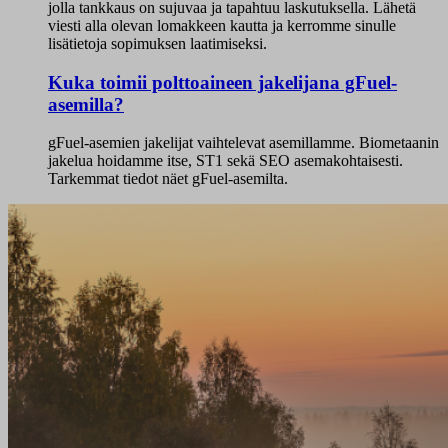
jolla tankkaus on sujuvaa ja tapahtuu laskutuksella. Lähetä
viesti alla olevan lomakkeen kautta ja kerromme sinulle
lisätietoja sopimuksen laatimiseksi.
Kuka toimii polttoaineen jakelijana gFuel-
asemilla?
gFuel-asemien jakelijat vaihtelevat asemillamme. Biometaanin
jakelua hoidamme itse, ST1 sekä SEO asemakohtaisesti.
Tarkemmat tiedot näet gFuel-asemilta.