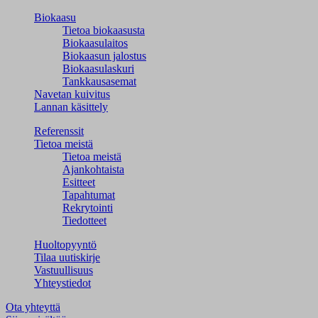
Biokaasu
Tietoa biokaasusta
Biokaasulaitos
Biokaasun jalostus
Biokaasulaskuri
Tankkausasemat
Navetan kuivitus
Lannan käsittely
Referenssit
Tietoa meistä
Tietoa meistä
Ajankohtaista
Esitteet
Tapahtumat
Rekrytointi
Tiedotteet
Huoltopyyntö
Tilaa uutiskirje
Vastuullisuus
Yhteystiedot
Ota yhteyttä