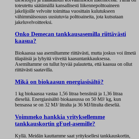
toteutettu säätämällä kansallisesti liikennepolttoaineen
jakelijoille velvoite toimittaa vuosittain kulutukseen
vähimmäisosuus uusiutuvia polttoaineita, jota kutsutaan
jakeluvelvoitteeksi.
Onko Demecan tankkausasemilla riittävästi
kaasua?
Biokaasua saa asemiltamme riittävästi, mutta joskus voi ilmetä
tilapäisiä ja lyhyitä viiveitä kaasuntankkauksessa.
Asemiltamme on tullut hyvää palautetta, että kaasua on ollut
riittävästi saatavilla.
Mikä on biokaasun energiasisältö?
1 kg biokaasua vastaa 1,56 litraa bensiiniä ja 1,36 litraa
dieseliä. Energiasisältö biokaasussa on 50 MJ/ kg, kun
bensassa se on 32 MJ/ litralta ja 36 MJ/litralta dieseliä.
Voimmeko hankkia yrityksellemme
tankkauskortin gFuel-asemille?
Kyllä. Meidän kauttamme saat yrityksellesi tankkauskortin,