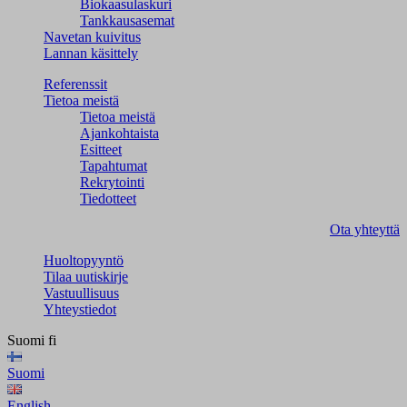
Biokaasulaskuri
Tankkausasemat
Navetan kuivitus
Lannan käsittely
Referenssit
Tietoa meistä
Tietoa meistä
Ajankohtaista
Esitteet
Tapahtumat
Rekrytointi
Tiedotteet
Ota yhteyttä
Huoltopyyntö
Tilaa uutiskirje
Vastuullisuus
Yhteystiedot
Suomi
fi
Suomi
English