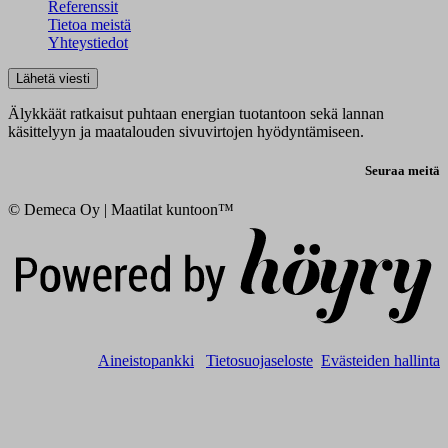
Referenssit
Tietoa meistä
Yhteystiedot
Lähetä viesti
Älykkäät ratkaisut puhtaan energian tuotantoon sekä lannan
käsittelyyn ja maatalouden sivuvirtojen hyödyntämiseen.
Seuraa meitä
© Demeca Oy | Maatilat kuntoon™
Digi- ja mainostoimisto Höyry Rovaniemi ja Oulu
Aineistopankki
Tietosuojaseloste
Evästeiden hallinta