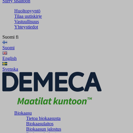
Siirry sisältöön
Huoltopyyntö
Tilaa uutiskirje
Vastuullisuus
Yhteystiedot
Suomi
fi
Suomi
English
Svenska
Biokaasu
Tietoa biokaasusta
Biokaasulaitos
Biokaasun jalostus