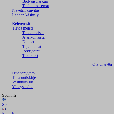
Biokaasulaskuri
Tankkausasemat
Navetan kuivitus
Lannan käsittely
Referenssit
Tietoa meistä
Tietoa meistä
Ajankohtaista
Esitteet
Tapahtumat
Rekrytointi
Tiedotteet
Ota yhteyttä
Huoltopyyntö
Tilaa uutiskirje
Vastuullisuus
Yhteystiedot
Suomi
fi
Suomi
English