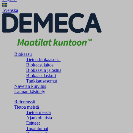
Svenska
Biokaasu
Tietoa biokaasusta
Biokaasulaitos
Biokaasun jalostus
Biokaasulaskuri
Tankkausasemat
Navetan kuivitus
Lannan käsittely
Referenssit
Tietoa meistä
Tietoa meistä
Ajankohtaista
Esitteet
Tapahtumat