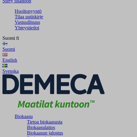
Siirry sisältöön
Huoltopyyntö
Tilaa uutiskirje
Vastuullisuus
Yhteystiedot
Suomi
fi
Suomi
English
Svenska
Biokaasu
Tietoa biokaasusta
Biokaasulaitos
Biokaasun jalostus