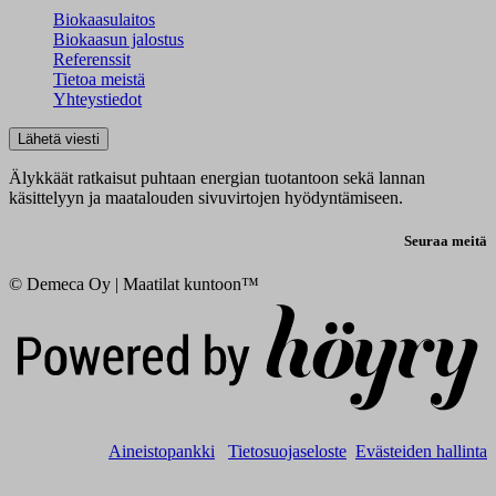
Biokaasulaitos
Biokaasun jalostus
Referenssit
Tietoa meistä
Yhteystiedot
Lähetä viesti
Älykkäät ratkaisut puhtaan energian tuotantoon sekä lannan
käsittelyyn ja maatalouden sivuvirtojen hyödyntämiseen.
Seuraa meitä
© Demeca Oy | Maatilat kuntoon™
Digi- ja mainostoimisto Höyry Rovaniemi ja Oulu
Aineistopankki
Tietosuojaseloste
Evästeiden hallinta