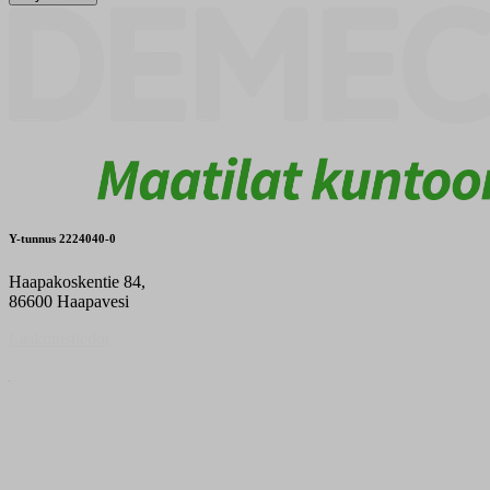
Y-tunnus 2224040-0
Haapakoskentie 84,
86600 Haapavesi
Laskutustiedot