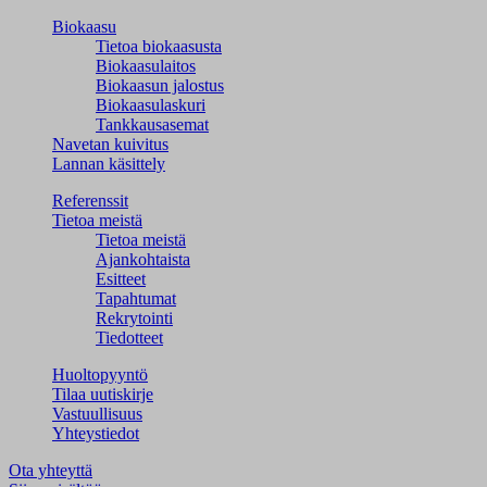
Biokaasu
Tietoa biokaasusta
Biokaasulaitos
Biokaasun jalostus
Biokaasulaskuri
Tankkausasemat
Navetan kuivitus
Lannan käsittely
Referenssit
Tietoa meistä
Tietoa meistä
Ajankohtaista
Esitteet
Tapahtumat
Rekrytointi
Tiedotteet
Huoltopyyntö
Tilaa uutiskirje
Vastuullisuus
Yhteystiedot
Ota yhteyttä