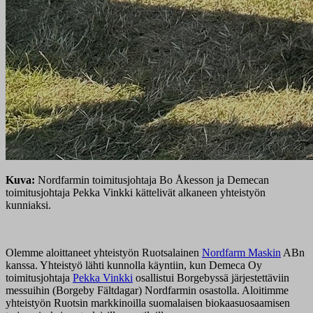
Kuva:
Nordfarmin toimitusjohtaja Bo Åkesson ja Demecan
toimitusjohtaja Pekka Vinkki kättelivät alkaneen yhteistyön
kunniaksi.
Olemme aloittaneet yhteistyön Ruotsalainen
Nordfarm Maskin
ABn
kanssa. Yhteistyö lähti kunnolla käyntiin, kun Demeca Oy
toimitusjohtaja
Pekka Vinkki
osallistui Borgebyssä järjestettäviin
messuihin (Borgeby Fältdagar) Nordfarmin osastolla. Aloitimme
yhteistyön Ruotsin markkinoilla suomalaisen biokaasuosaamisen