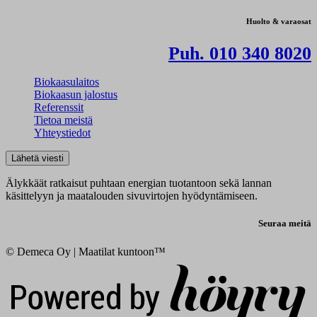
Huolto & varaosat
Puh. 010 340 8020
Biokaasulaitos
Biokaasun jalostus
Referenssit
Tietoa meistä
Yhteystiedot
Lähetä viesti
Älykkäät ratkaisut puhtaan energian tuotantoon sekä lannan
käsittelyyn ja maatalouden sivuvirtojen hyödyntämiseen.
Seuraa meitä
© Demeca Oy | Maatilat kuntoon™
Digi- ja mainostoimisto Höyry Rovaniemi ja Oulu