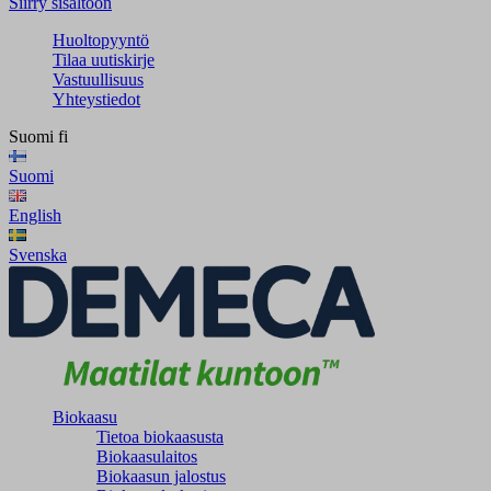
Siirry sisältöön
Huoltopyyntö
Tilaa uutiskirje
Vastuullisuus
Yhteystiedot
Suomi
fi
Suomi
English
Svenska
Biokaasu
Tietoa biokaasusta
Biokaasulaitos
Biokaasun jalostus