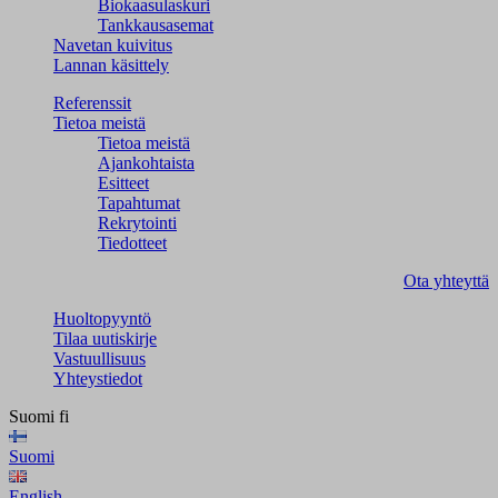
Biokaasulaskuri
Tankkausasemat
Navetan kuivitus
Lannan käsittely
Referenssit
Tietoa meistä
Tietoa meistä
Ajankohtaista
Esitteet
Tapahtumat
Rekrytointi
Tiedotteet
Ota yhteyttä
Huoltopyyntö
Tilaa uutiskirje
Vastuullisuus
Yhteystiedot
Suomi
fi
Suomi
English