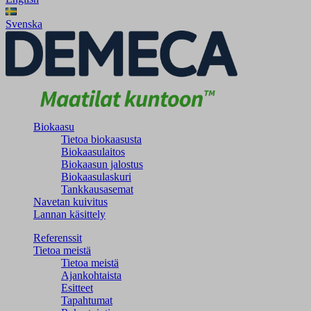
Svenska
Biokaasu
Tietoa biokaasusta
Biokaasulaitos
Biokaasun jalostus
Biokaasulaskuri
Tankkausasemat
Navetan kuivitus
Lannan käsittely
Referenssit
Tietoa meistä
Tietoa meistä
Ajankohtaista
Esitteet
Tapahtumat