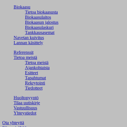
Biokaasu
Tietoa biokaasusta
Biokaasulaitos
Biokaasun jalostus
Biokaasulaskuri
Tankkausasemat
Navetan kuivitus
Lannan käsittely
Referenssit
Tietoa meistä
Tietoa meistä
Ajankohtaista
Esitteet
Tapahtumat
Rekrytointi
Tiedotteet
Huoltopyyntö
Tilaa uutiskirje
Vastuullisuus
Yhteystiedot
Ota yhteyttä