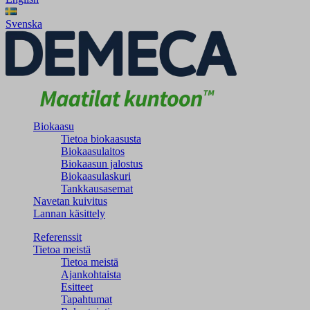
Svenska
Biokaasu
Tietoa biokaasusta
Biokaasulaitos
Biokaasun jalostus
Biokaasulaskuri
Tankkausasemat
Navetan kuivitus
Lannan käsittely
Referenssit
Tietoa meistä
Tietoa meistä
Ajankohtaista
Esitteet
Tapahtumat