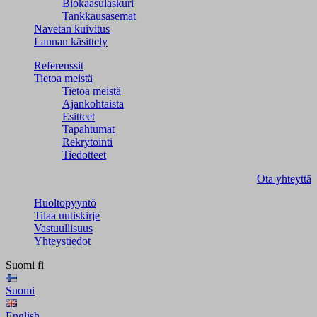
Biokaasulaskuri
Tankkausasemat
Navetan kuivitus
Lannan käsittely
Referenssit
Tietoa meistä
Tietoa meistä
Ajankohtaista
Esitteet
Tapahtumat
Rekrytointi
Tiedotteet
Ota yhteyttä
Huoltopyyntö
Tilaa uutiskirje
Vastuullisuus
Yhteystiedot
Suomi
fi
Suomi
English