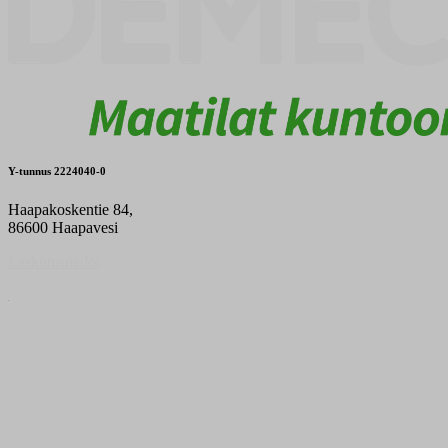
Y-tunnus 2224040-0
Haapakoskentie 84,
86600 Haapavesi
Laskutustiedot