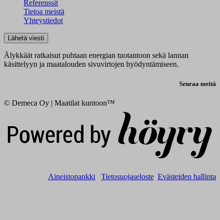
Referenssit
Tietoa meistä
Yhteystiedot
Lähetä viesti
Älykkäät ratkaisut puhtaan energian tuotantoon sekä lannan
käsittelyyn ja maatalouden sivuvirtojen hyödyntämiseen.
Seuraa meitä
© Demeca Oy | Maatilat kuntoon™
Digi- ja mainostoimisto Höyry Rovaniemi ja Oulu
Aineistopankki
Tietosuojaseloste
Evästeiden hallinta