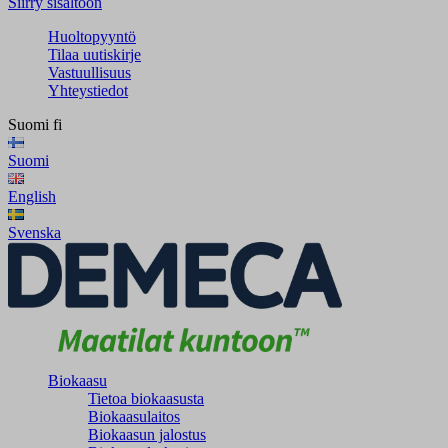
Siirry sisältöön
Huoltopyyntö
Tilaa uutiskirje
Vastuullisuus
Yhteystiedot
Suomi
fi
Suomi
English
Svenska
Biokaasu
Tietoa biokaasusta
Biokaasulaitos
Biokaasun jalostus