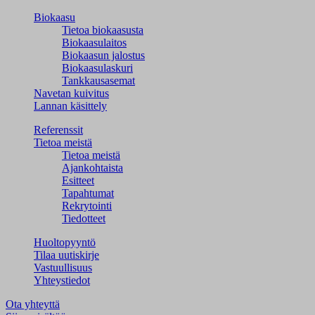
Biokaasu
Tietoa biokaasusta
Biokaasulaitos
Biokaasun jalostus
Biokaasulaskuri
Tankkausasemat
Navetan kuivitus
Lannan käsittely
Referenssit
Tietoa meistä
Tietoa meistä
Ajankohtaista
Esitteet
Tapahtumat
Rekrytointi
Tiedotteet
Huoltopyyntö
Tilaa uutiskirje
Vastuullisuus
Yhteystiedot
Ota yhteyttä