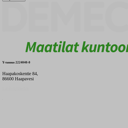
Y-tunnus 2224040-0
Haapakoskentie 84,
86600 Haapavesi
Laskutustiedot