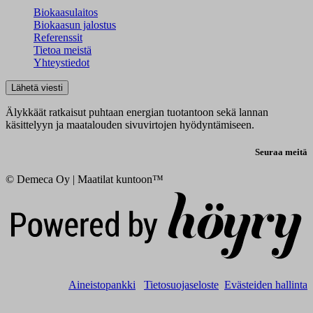
Biokaasulaitos
Biokaasun jalostus
Referenssit
Tietoa meistä
Yhteystiedot
Lähetä viesti
Älykkäät ratkaisut puhtaan energian tuotantoon sekä lannan
käsittelyyn ja maatalouden sivuvirtojen hyödyntämiseen.
Seuraa meitä
© Demeca Oy | Maatilat kuntoon™
Digi- ja mainostoimisto Höyry Rovaniemi ja Oulu
Aineistopankki
Tietosuojaseloste
Evästeiden hallinta