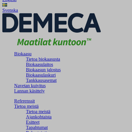
Svenska
Biokaasu
Tietoa biokaasusta
Biokaasulaitos
Biokaasun jalostus
Biokaasulaskuri
Tankkausasemat
Navetan kuivitus
Lannan käsittely
Referenssit
Tietoa meistä
Tietoa meistä
Ajankohtaista
Esitteet
Tapahtumat