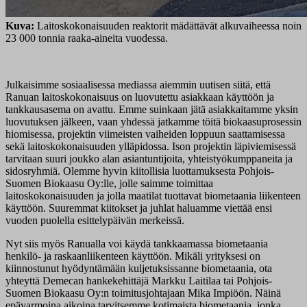
Kuva:
Laitoskokonaisuuden reaktorit mädättävät alkuvaiheessa noin
23 000 tonnia raaka-aineita vuodessa.
Julkaisimme sosiaalisessa mediassa aiemmin uutisen siitä, että
Ranuan laitoskokonaisuus on luovutettu asiakkaan käyttöön ja
tankkausasema on avattu. Emme suinkaan jätä asiakkaitamme yksin
luovutuksen jälkeen, vaan yhdessä jatkamme töitä biokaasuprosessin
hiomisessa, projektin viimeisten vaiheiden loppuun saattamisessa
sekä laitoskokonaisuuden ylläpidossa. Ison projektin läpiviemisessä
tarvitaan suuri joukko alan asiantuntijoita, yhteistyökumppaneita ja
sidosryhmiä. Olemme hyvin kiitollisia luottamuksesta Pohjois-
Suomen Biokaasu Oy:lle, jolle saimme toimittaa
laitoskokonaisuuden ja jolla maatilat tuottavat biometaania liikenteen
käyttöön. Suuremmat kiitokset ja juhlat haluamme viettää ensi
vuoden puolella esittelypäivän merkeissä.
Nyt siis myös Ranualla voi käydä tankkaamassa biometaania
henkilö- ja raskaanliikenteen käyttöön. Mikäli yrityksesi on
kiinnostunut hyödyntämään kuljetuksissanne biometaania, ota
yhteyttä Demecan hankekehittäjä Markku Laitilaa tai Pohjois-
Suomen Biokaasu Oy:n toimitusjohtajaan Mika Impiöön. Näinä
epävarmoina aikoina tarvitsemme kotimaista biometaania, jonka