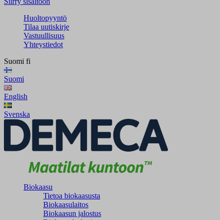
Siirry sisältöön
Huoltopyyntö
Tilaa uutiskirje
Vastuullisuus
Yhteystiedot
Suomi
fi
Suomi
English
Svenska
Biokaasu
Tietoa biokaasusta
Biokaasulaitos
Biokaasun jalostus