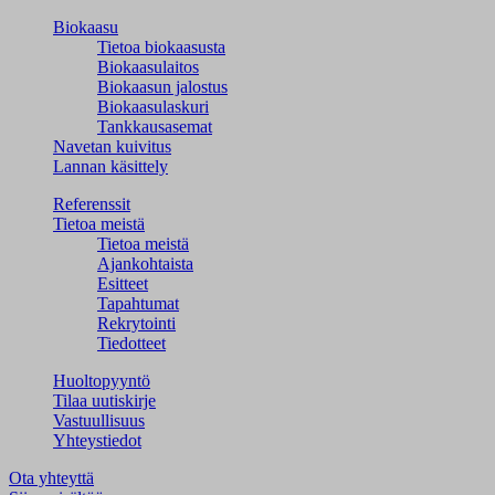
Biokaasu
Tietoa biokaasusta
Biokaasulaitos
Biokaasun jalostus
Biokaasulaskuri
Tankkausasemat
Navetan kuivitus
Lannan käsittely
Referenssit
Tietoa meistä
Tietoa meistä
Ajankohtaista
Esitteet
Tapahtumat
Rekrytointi
Tiedotteet
Huoltopyyntö
Tilaa uutiskirje
Vastuullisuus
Yhteystiedot
Ota yhteyttä