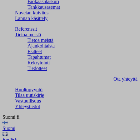
Biokaasulaskuri
Tankkausasemat
Navetan kuivitus
Lannan käsittely
Referenssit
Tietoa meistä
Tietoa meistä
Ajankohtaista
Esitteet
Tapahtumat
Rekrytointi
Tiedotteet
Ota yhteyttä
Huoltopyyntö
Tilaa uutiskirje
Vastuullisuus
Yhteystiedot
Suomi
fi
Suomi
English