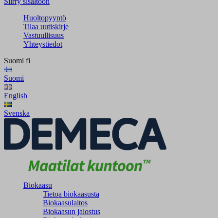
Siirry sisältöön
Huoltopyyntö
Tilaa uutiskirje
Vastuullisuus
Yhteystiedot
Suomi
fi
Suomi
English
Svenska
Biokaasu
Tietoa biokaasusta
Biokaasulaitos
Biokaasun jalostus