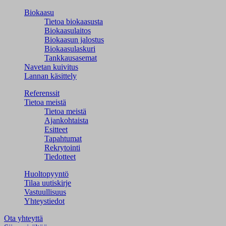
Biokaasu
Tietoa biokaasusta
Biokaasulaitos
Biokaasun jalostus
Biokaasulaskuri
Tankkausasemat
Navetan kuivitus
Lannan käsittely
Referenssit
Tietoa meistä
Tietoa meistä
Ajankohtaista
Esitteet
Tapahtumat
Rekrytointi
Tiedotteet
Huoltopyyntö
Tilaa uutiskirje
Vastuullisuus
Yhteystiedot
Ota yhteyttä