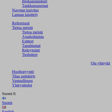
Biokaasulaskuri
Tankkausasemat
Navetan kuivitus
Lannan käsittely
Referenssit
Tietoa meistä
Tietoa meistä
Ajankohtaista
Esitteet
Tapahtumat
Rekrytointi
Tiedotteet
Ota yhteyttä
Huoltopyyntö
Tilaa uutiskirje
Vastuullisuus
Yhteystiedot
Suomi
fi
Suomi
English