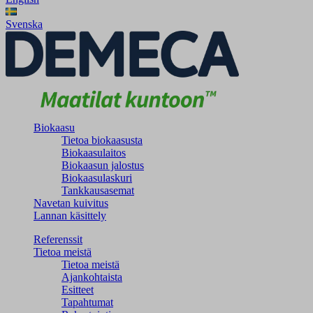
Svenska
Biokaasu
Tietoa biokaasusta
Biokaasulaitos
Biokaasun jalostus
Biokaasulaskuri
Tankkausasemat
Navetan kuivitus
Lannan käsittely
Referenssit
Tietoa meistä
Tietoa meistä
Ajankohtaista
Esitteet
Tapahtumat