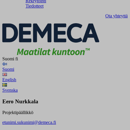
Rekrytointi
Tiedotteet
Ota yhteyttä
Suomi
fi
Suomi
English
Svenska
Eero Nurkkala
Projektipäällikkö
etunimi.sukunimi@demeca.fi