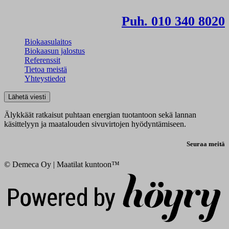
Puh. 010 340 8020
Biokaasulaitos
Biokaasun jalostus
Referenssit
Tietoa meistä
Yhteystiedot
Lähetä viesti
Älykkäät ratkaisut puhtaan energian tuotantoon sekä lannan
käsittelyyn ja maatalouden sivuvirtojen hyödyntämiseen.
Seuraa meitä
© Demeca Oy | Maatilat kuntoon™
Digi- ja mainostoimisto Höyry Rovaniemi ja Oulu