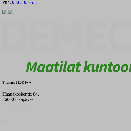
Puh.
050 306 6532
Y-tunnus 2224040-0
Haapakoskentie 84,
86600 Haapavesi
Laskutustiedot