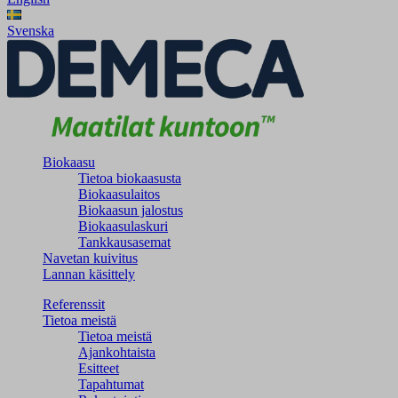
Svenska
Biokaasu
Tietoa biokaasusta
Biokaasulaitos
Biokaasun jalostus
Biokaasulaskuri
Tankkausasemat
Navetan kuivitus
Lannan käsittely
Referenssit
Tietoa meistä
Tietoa meistä
Ajankohtaista
Esitteet
Tapahtumat