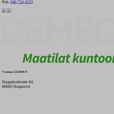
Puh.
040 724 4333
Y-tunnus 2224040-0
Haapakoskentie 84,
86600 Haapavesi
Laskutustiedot