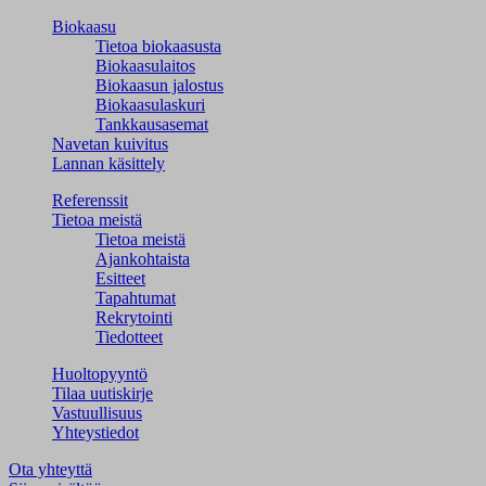
Biokaasu
Tietoa biokaasusta
Biokaasulaitos
Biokaasun jalostus
Biokaasulaskuri
Tankkausasemat
Navetan kuivitus
Lannan käsittely
Referenssit
Tietoa meistä
Tietoa meistä
Ajankohtaista
Esitteet
Tapahtumat
Rekrytointi
Tiedotteet
Huoltopyyntö
Tilaa uutiskirje
Vastuullisuus
Yhteystiedot
Ota yhteyttä