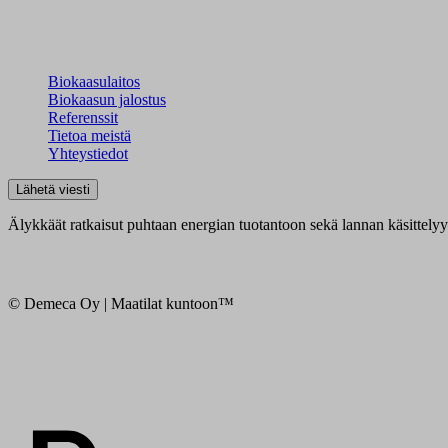
Biokaasulaitos
Biokaasun jalostus
Referenssit
Tietoa meistä
Yhteystiedot
Lähetä viesti
Älykkäät ratkaisut puhtaan energian tuotantoon sekä lannan käsittely
© Demeca Oy | Maatilat kuntoon™
Digi- ja mainostoimisto Höyry Rovaniemi ja Oulu