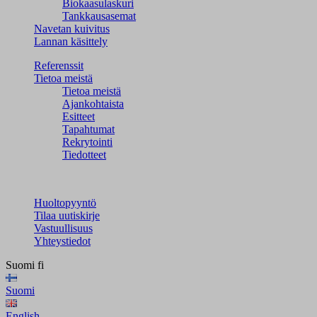
Biokaasulaskuri
Tankkausasemat
Navetan kuivitus
Lannan käsittely
Referenssit
Tietoa meistä
Tietoa meistä
Ajankohtaista
Esitteet
Tapahtumat
Rekrytointi
Tiedotteet
Huoltopyyntö
Tilaa uutiskirje
Vastuullisuus
Yhteystiedot
Suomi
fi
Suomi
English