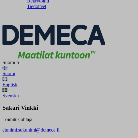
Rekrytointi
Tiedotteet
Suomi
fi
Suomi
English
Svenska
Sakari Vinkki
Toimitusjohtaja
etunimi.sukunimi@demeca.fi