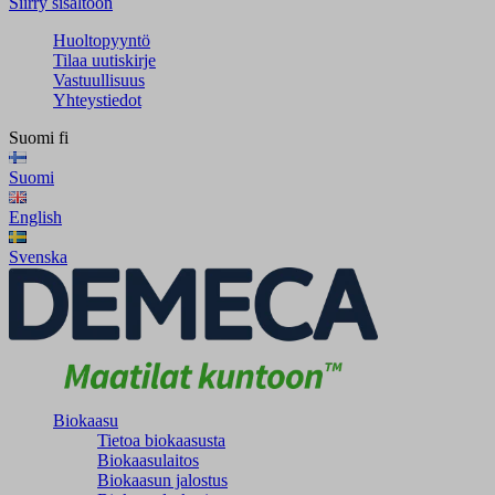
Siirry sisältöön
Huoltopyyntö
Tilaa uutiskirje
Vastuullisuus
Yhteystiedot
Suomi
fi
Suomi
English
Svenska
Biokaasu
Tietoa biokaasusta
Biokaasulaitos
Biokaasun jalostus