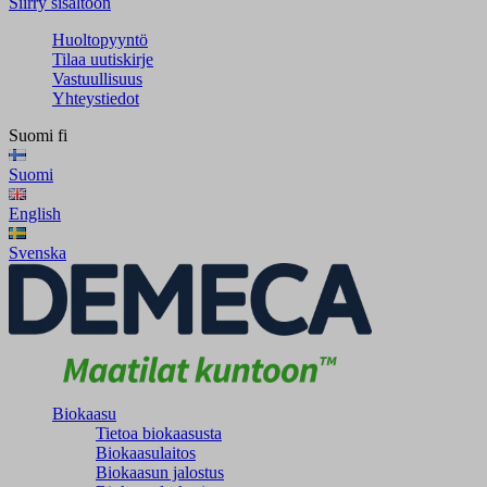
Siirry sisältöön
Huoltopyyntö
Tilaa uutiskirje
Vastuullisuus
Yhteystiedot
Suomi
fi
Suomi
English
Svenska
Biokaasu
Tietoa biokaasusta
Biokaasulaitos
Biokaasun jalostus