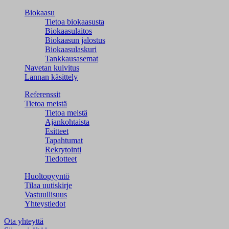
Biokaasu
Tietoa biokaasusta
Biokaasulaitos
Biokaasun jalostus
Biokaasulaskuri
Tankkausasemat
Navetan kuivitus
Lannan käsittely
Referenssit
Tietoa meistä
Tietoa meistä
Ajankohtaista
Esitteet
Tapahtumat
Rekrytointi
Tiedotteet
Huoltopyyntö
Tilaa uutiskirje
Vastuullisuus
Yhteystiedot
Ota yhteyttä