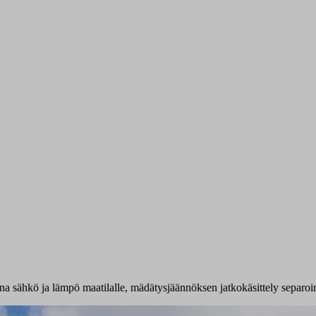
eena sähkö ja lämpö maatilalle, mädätysjäännöksen jatkokäsittely separoi