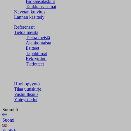
Biokaasulaskuri
Tankkausasemat
Navetan kuivitus
Lannan käsittely
Referenssit
Tietoa meistä
Tietoa meistä
Ajankohtaista
Esitteet
Tapahtumat
Rekrytointi
Tiedotteet
Huoltopyyntö
Tilaa uutiskirje
Vastuullisuus
Yhteystiedot
Suomi
fi
Suomi
English