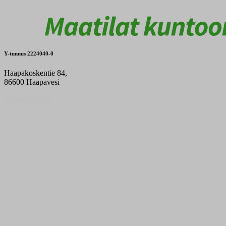
Y-tunnus 2224040-0
Haapakoskentie 84,
86600 Haapavesi
Laskutustiedot