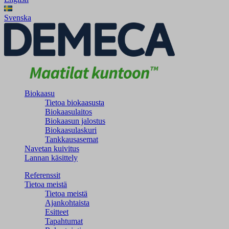
Svenska
Biokaasu
Tietoa biokaasusta
Biokaasulaitos
Biokaasun jalostus
Biokaasulaskuri
Tankkausasemat
Navetan kuivitus
Lannan käsittely
Referenssit
Tietoa meistä
Tietoa meistä
Ajankohtaista
Esitteet
Tapahtumat