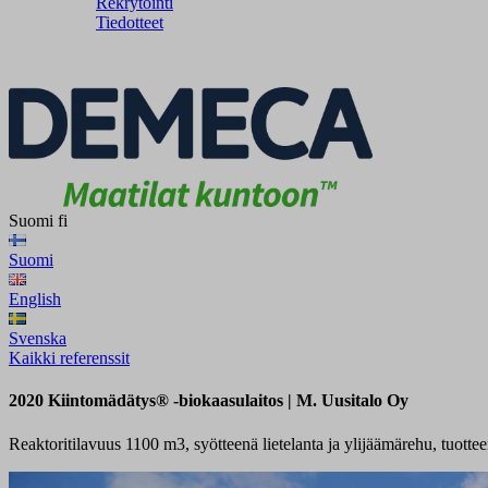
Rekrytointi
Tiedotteet
Suomi
fi
Suomi
English
Svenska
Kaikki referenssit
2020 Kiintomädätys® -biokaasulaitos | M. Uusitalo Oy
Reaktoritilavuus 1100 m3, syötteenä lietelanta ja ylijäämärehu, tuott