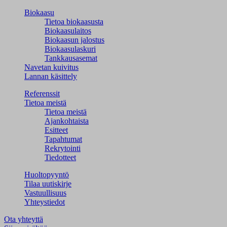
Biokaasu
Tietoa biokaasusta
Biokaasulaitos
Biokaasun jalostus
Biokaasulaskuri
Tankkausasemat
Navetan kuivitus
Lannan käsittely
Referenssit
Tietoa meistä
Tietoa meistä
Ajankohtaista
Esitteet
Tapahtumat
Rekrytointi
Tiedotteet
Huoltopyyntö
Tilaa uutiskirje
Vastuullisuus
Yhteystiedot
Ota yhteyttä