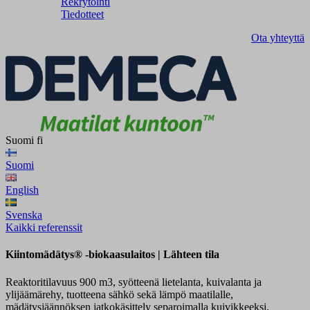
Rekrytointi
Tiedotteet
Ota yhteyttä
Suomi
fi
Suomi
English
Svenska
Kaikki referenssit
Kiintomädätys® -biokaasulaitos | Lähteen tila
Reaktoritilavuus 900 m3, syötteenä lietelanta, kuivalanta ja
ylijäämärehy, tuotteena sähkö sekä lämpö maatilalle,
mädätysjäännöksen jatkokäsittely separoimalla kuivikkeeksi.