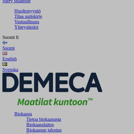
Siirry sisältöön
Huoltopyyntö
Tilaa uutiskirje
Vastuullisuus
Yhteystiedot
Suomi
fi
Suomi
English
Svenska
Biokaasu
Tietoa biokaasusta
Biokaasulaitos
Biokaasun jalostus