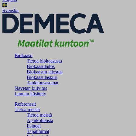
Svenska
Biokaasu
Tietoa biokaasusta
Biokaasulaitos
Biokaasun jalostus
Biokaasulaskuri
Tankkausasemat
Navetan kuivitus
Lannan käsittely
Referenssit
Tietoa meistä
Tietoa meistä
Ajankohtaista
Esitteet
Tapahtumat