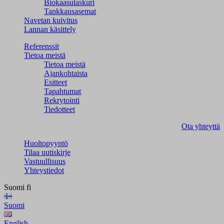
Biokaasulaskuri
Tankkausasemat
Navetan kuivitus
Lannan käsittely
Referenssit
Tietoa meistä
Tietoa meistä
Ajankohtaista
Esitteet
Tapahtumat
Rekrytointi
Tiedotteet
Ota yhteyttä
Huoltopyyntö
Tilaa uutiskirje
Vastuullisuus
Yhteystiedot
Suomi
fi
Suomi
English