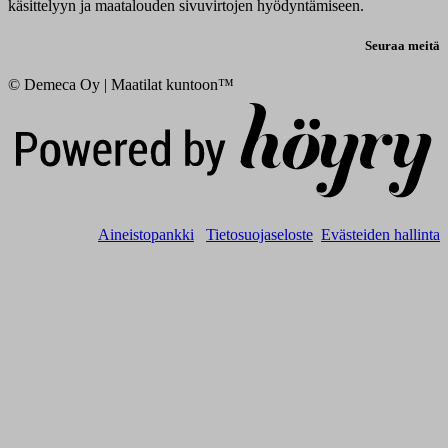
käsittelyyn ja maatalouden sivuvirtojen hyödyntämiseen.
Seuraa meitä
© Demeca Oy | Maatilat kuntoon™
Digi- ja mainostoimisto Höyry Rovaniemi ja Oulu
Aineistopankki
Tietosuojaseloste
Evästeiden hallinta