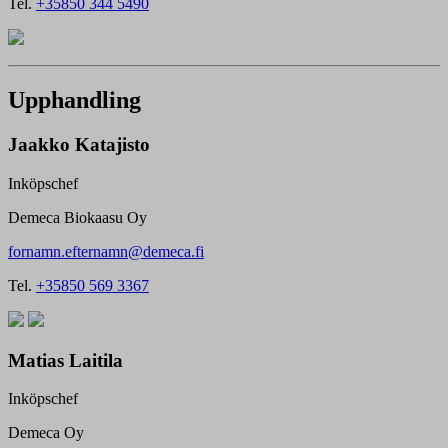
Tel.
+35850 344 5490
Upphandling
Jaakko Katajisto
Inköpschef
Demeca Biokaasu Oy
fornamn.efternamn@demeca.fi
Tel.
+35850 569 3367
Matias Laitila
Inköpschef
Demeca Oy