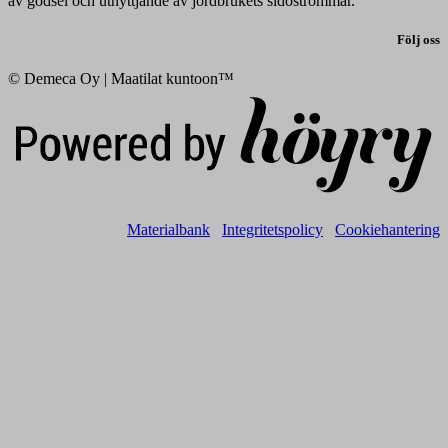
av gödsel och utnyttjande av jordbrukets sidoströmmar.
Följ oss
© Demeca Oy | Maatilat kuntoon™
Digi- ja mainostoimisto Höyry Rovaniemi ja Oulu
Materialbank
Integritetspolicy
Cookiehantering