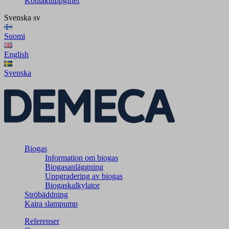
Kontaktuppgifter
Svenska
sv
Suomi
English
Svenska
Biogas
Information om biogas
Biogasanläggning
Uppgradering av biogas
Biogaskalkylator
Ströbäddning
Kaira slampump
Referenser