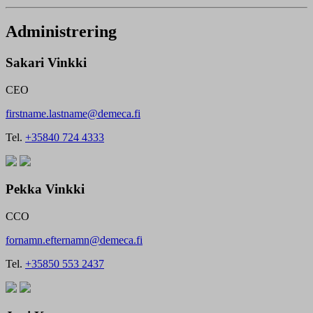
Administrering
Sakari Vinkki
CEO
firstname.lastname@demeca.fi
Tel.
+35840 724 4333
Pekka Vinkki
CCO
fornamn.efternamn@demeca.fi
Tel.
+35850 553 2437