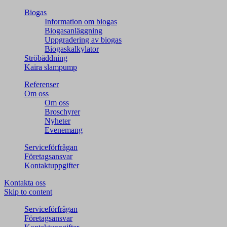
Biogas
Information om biogas
Biogasanläggning
Uppgradering av biogas
Biogaskalkylator
Ströbäddning
Kaira slampump
Referenser
Om oss
Om oss
Broschyrer
Nyheter
Evenemang
Serviceförfrågan
Företagsansvar
Kontaktuppgifter
Kontakta oss
Skip to content
Serviceförfrågan
Företagsansvar