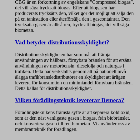
CBG är en förkortning av engelskans ”Compressed biogas”,
det vill säga trycksatt biogas. Efter att biogasen har
producerats trycksätts den, vilket gör det möjligt att sälja den
på en tankstation eller återförsälja den i gascontainrar. Den
trycksatta gasen är alltså ren, trycksatt biogas, det vill säga
biometan.
Vad betyder distributionsskyldighet?
Distributionsskyldigheten har som mål att främja
användningen av hållbara, förnybara bränslen för att ersätta
användningen av motorbensin, dieselolja och naturgas i
trafiken. Detta har verkställts genom att på nationell nivå
ålägga trafikbränsledistributörer en skyldighet att årligen
leverera för konsumtion en minimiandel förnybara bränslen.
Detta kallas för distributionsskyldighet.
Vilken förädlingsteknik levererar Demeca?
Förädlingsteknikens främsta syfte är att separera koldioxid,
som är den näst vanligaste gasen i biogas, från biobränslet,
och konvertera gasen till ren biometan. Vi använder oss av
membranteknik för förädlingen.