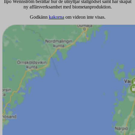
Ilpo Wennström berättar hur de utnyttjar stallgödsel samt har skapat
ny affärsverksamhet med biometanproduktion.
Godkänn
kakorna
om videon inte visas.