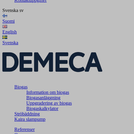
Kontaktuppgifter
Svenska
sv
Suomi
English
Svenska
Biogas
Information om biogas
Biogasanläggning
Uppgradering av biogas
Biogaskalkylator
Ströbäddning
Kaira slampump
Referenser