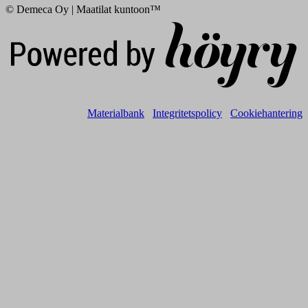
© Demeca Oy | Maatilat kuntoon™
Digi- ja mainostoimisto Höyry Rovaniemi ja Oulu
Materialbank
Integritetspolicy
Cookiehantering