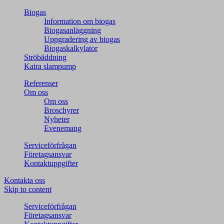
Biogas
Information om biogas
Biogasanläggning
Uppgradering av biogas
Biogaskalkylator
Ströbäddning
Kaira slampump
Referenser
Om oss
Om oss
Broschyrer
Nyheter
Evenemang
Serviceförfrågan
Företagsansvar
Kontaktuppgifter
Kontakta oss
Skip to content
Serviceförfrågan
Företagsansvar