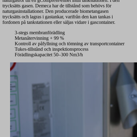
naturgasrör till en gCompress-enhet intill tankstationen. I den
trycksätts gasen. Demeca har de tillstånd som behövs för
naturgasinstallationer. Den producerade biometangasen
trycksätts och lagras i gastankar, varifrån den kan tankas i
fordonen på tankstationen eller säljas vidare i gascontainer.
3-stegs membranförädling
Metanåtervinning + 99 %
Kontroll av påfyllning och tömning av transportcontainer
Tukes-tillstånd och inspektionsprocess
Förädlingskapacitet 50–300 Nm3/h