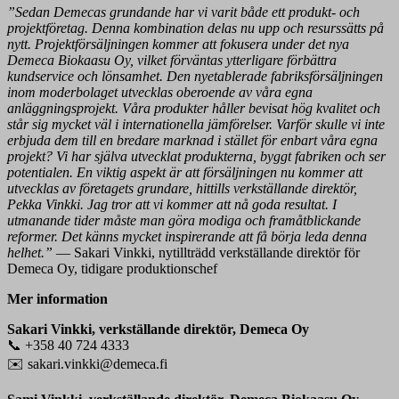
”Sedan Demecas grundande har vi varit både ett produkt- och
projektföretag. Denna kombination delas nu upp och resurssätts på
nytt. Projektförsäljningen kommer att fokusera under det nya
Demeca Biokaasu Oy, vilket förväntas ytterligare förbättra
kundservice och lönsamhet. Den nyetablerade fabriksförsäljningen
inom moderbolaget utvecklas oberoende av våra egna
anläggningsprojekt. Våra produkter håller bevisat hög kvalitet och
står sig mycket väl i internationella jämförelser. Varför skulle vi inte
erbjuda dem till en bredare marknad i stället för enbart våra egna
projekt? Vi har själva utvecklat produkterna, byggt fabriken och ser
potentialen. En viktig aspekt är att försäljningen nu kommer att
utvecklas av företagets grundare, hittills verkställande direktör,
Pekka Vinkki. Jag tror att vi kommer att nå goda resultat. I
utmanande tider måste man göra modiga och framåtblickande
reformer. Det känns mycket inspirerande att få börja leda denna
helhet.”
— Sakari Vinkki, nytillträdd verkställande direktör för
Demeca Oy, tidigare produktionschef
Mer information
Sakari Vinkki, verkställande direktör, Demeca Oy
📞 +358 40 724 4333
✉️ sakari.vinkki@demeca.fi