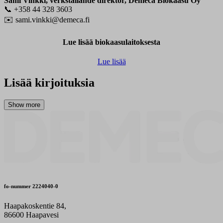
Sami Vinkki, verkställande direktör, Demeca Biokaasu Oy
📞 +358 44 328 3603
✉️ sami.vinkki@demeca.fi
Lue lisää biokaasulaitoksesta
Lue lisää
Lisää kirjoituksia
fo-nummer
2224040-0
Haapakoskentie 84,
86600 Haapavesi