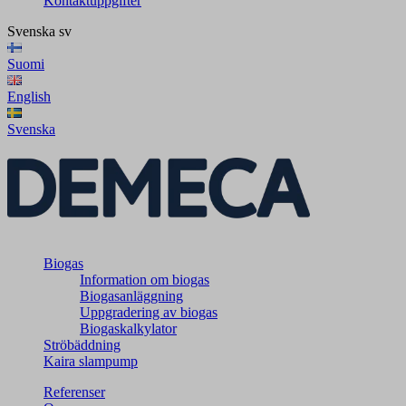
Kontaktuppgifter
Svenska
sv
Suomi
English
Svenska
Biogas
Information om biogas
Biogasanläggning
Uppgradering av biogas
Biogaskalkylator
Ströbäddning
Kaira slampump
Referenser