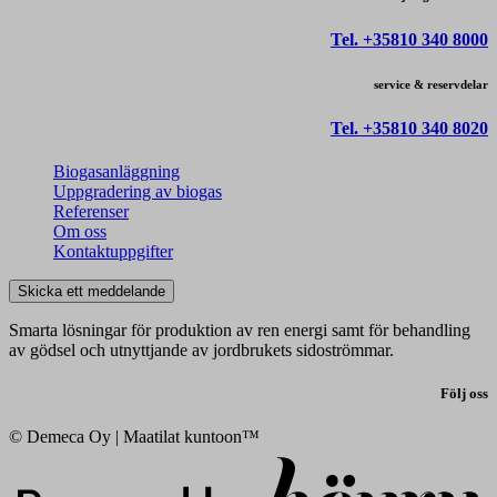
Tel. +35810 340 8000
service & reservdelar
Tel. +35810 340 8020
Biogasanläggning
Uppgradering av biogas
Referenser
Om oss
Kontaktuppgifter
Skicka ett meddelande
Smarta lösningar för produktion av ren energi samt för behandling
av gödsel och utnyttjande av jordbrukets sidoströmmar.
Följ oss
© Demeca Oy | Maatilat kuntoon™
Digi- ja mainostoimisto Höyry Rovaniemi ja Oulu