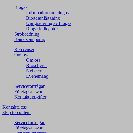
Biogas
Information om biogas
Biogasanläggning
Uppgradering av biogas
Biogaskalkylator
Ströbäddning
Kaira slampump
Referenser
Om oss
Om oss
Broschyrer
Nyheter
Evenemang
Serviceförfrågan
Företagsansvar
Kontaktuppgifter
Kontakta oss
Skip to content
Serviceförfrågan
Företagsansvar